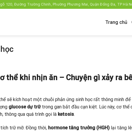
gõ 120, Đường Trường Chinh, Phường Phương Mai, Quận Đống Đa, TP Hà N
Trang chủ
 học
ơ thể khi nhịn ăn – Chuyện gì xảy ra b
thể sẽ kích hoạt một chuỗi phản ứng sinh học rất thông minh để
ượng
glucose dự trữ
trong gan bắt đầu cạn kiệt. Lúc này, cơ thể
, thông qua quá trình gọi là
ketosis
.
tích trữ mỡ. Đồng thời,
hormone tăng trưởng (HGH)
lại tăng l