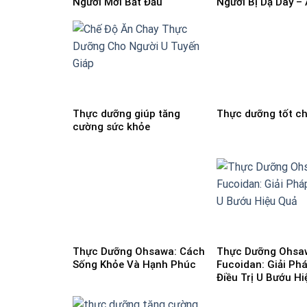
Người Mới Bắt Đầu
Người Bị Dạ Dày –
Bệnh Lui
Thực dưỡng giúp tăng
Thực dưỡng tốt ch
cường sức khỏe
Thực Dưỡng Ohsawa: Cách
Thực Dưỡng Ohsa
Sống Khỏe Và Hạnh Phúc
Fucoidan: Giải Ph
Điều Trị U Bướu H