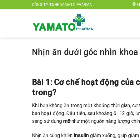
Skip
N
CÔNG TY TNHH YAMATO PHARMA
to
content
Nhịn ăn dưới góc nhìn khoa
Bài 1: Cơ chế hoạt động của c
trong?
Khi bạn không ăn trong một khoảng thời gian, cơ 
bạn hoạt động. Đầu tiên, sau khoảng 6–12 giờ, l
sang sử dụng
mỡ
như một nguồn năng lượng chính
Nhịn ăn cũng khiến
insulin
giảm xuống, giúp giảm 