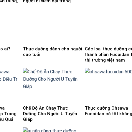
 Ăn Đúng,
người bị viêm đại tràng
o ai?
Thực dưỡng dành cho người
Các loại thực dưỡng c
cao tuổi
thành phần Fucoidan 
thị trường việt nam
wa
Chế Độ Ăn Chay Thực
Thực dưỡng Ohsawa
áp Trong
Dưỡng Cho Người U Tuyến
Fucoidan có tốt khôn
iệu Quả
Giáp