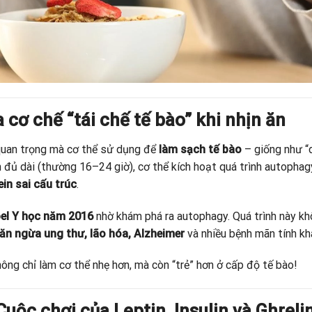
 cơ chế “tái chế tế bào” khi nhịn ăn
quan trọng mà cơ thể sử dụng để
làm sạch tế bào
– giống như “
an đủ dài (thường 16–24 giờ), cơ thể kích hoạt quá trình autopha
ein sai cấu trúc
.
bel Y học năm 2016
nhờ khám phá ra autophagy. Quá trình này k
ăn ngừa ung thư, lão hóa, Alzheimer
và nhiều bệnh mãn tính kh
ông chỉ làm cơ thể nhẹ hơn, mà còn “trẻ” hơn ở cấp độ tế bào!
uộc chơi của Leptin, Insulin và Ghreli