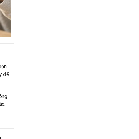
dọn
gy để
hông
ác.
n