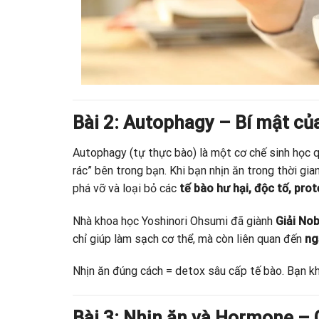
Bài 2: Autophagy – Bí mật của
Autophagy (tự thực bào) là một cơ chế sinh học 
rác” bên trong bạn. Khi bạn nhịn ăn trong thời gi
phá vỡ và loại bỏ các
tế bào hư hại, độc tố, prot
Nhà khoa học Yoshinori Ohsumi đã giành
Giải No
chỉ giúp làm sạch cơ thể, mà còn liên quan đến
ng
Nhịn ăn đúng cách = detox sâu cấp tế bào. Bạn kh
Bài 3: Nhịn ăn và Hormone – C