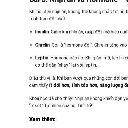
Khi nói đến nhịn ăn, không thể không nhắc tới hệ
trình trao đổi chất:
Insulin
: Giảm khi nhịn ăn, giúp đốt mỡ hiệu quả
Ghrelin
: Gọi là “hormone đói”. Ghrelin tăng vào
Leptin
: Hormone báo no. Khi giảm mỡ, leptin c
cơ thể dần “nhạy” lại với leptin.
Điều thú vị là: Khi bạn vượt qua những cơn đói ba
cảm thấy
ít đói hơn, tỉnh táo hơn, năng lượng ổ
Khoa học đã cho thấy: Nhịn ăn không khiến bạn y
“reset” tự nhiên của nội tiết tố!
Xem thêm: