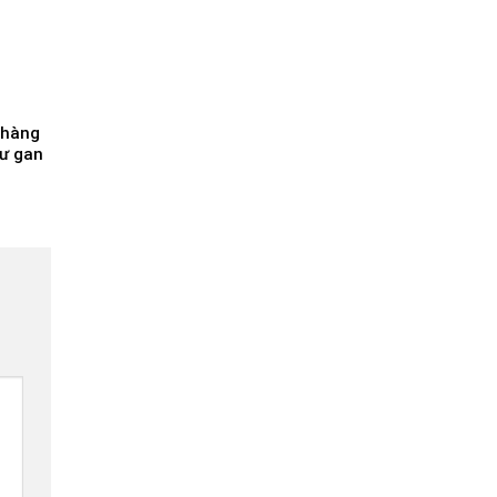
 hàng
hư gan