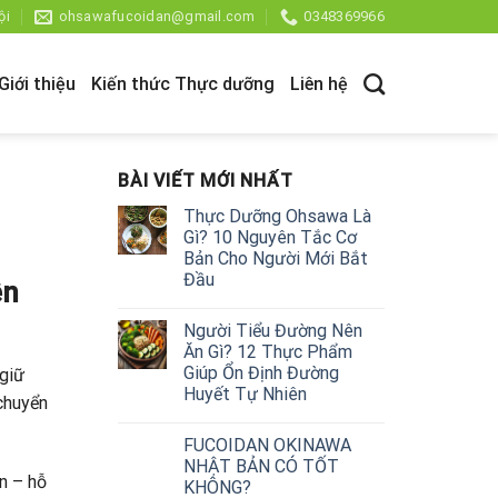
ội
ohsawafucoidan@gmail.com
0348369966
Giới thiệu
Kiến thức Thực dưỡng
Liên hệ
BÀI VIẾT MỚI NHẤT
Thực Dưỡng Ohsawa Là
Gì? 10 Nguyên Tắc Cơ
Bản Cho Người Mới Bắt
Đầu
ên
Người Tiểu Đường Nên
Ăn Gì? 12 Thực Phẩm
Giúp Ổn Định Đường
 giữ
Huyết Tự Nhiên
 chuyển
FUCOIDAN OKINAWA
NHẬT BẢN CÓ TỐT
ên – hỗ
KHÔNG?